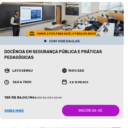
GANHE 2 POS PARA VOCE +1 PARA UM AMIGO
COM VIDEOAULAS
DOCÊNCIA EM SEGURANÇA PÚBLICA E PRÁTICAS
PEDAGÓGICAS
LATO SENSU
100% EAD
360 A 720H
2 A 12 MESES
18X R$ 86,00/Mês
18X R$ 387,00/Mês
INSCREVA-SE
SAIBA MAIS