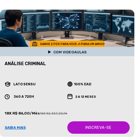
GANHE 2 POS PARA VOCE +1 PARA UM AMIGO
COM VIDEOAULAS
ANÁLISE CRIMINAL
LATO SENSU
100% EAD
360 A 720H
2 A 12 MESES
18X R$ 86,00/Mês
18X R$ 387,00/Mês
INSCREVA-SE
SAIBA MAIS