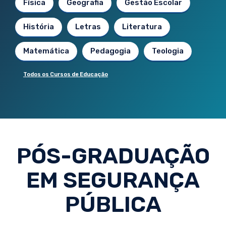
Física
Geografia
Gestão Escolar
História
Letras
Literatura
Matemática
Pedagogia
Teologia
Todos os Cursos de Educação
PÓS-GRADUAÇÃO
EM SEGURANÇA
PÚBLICA