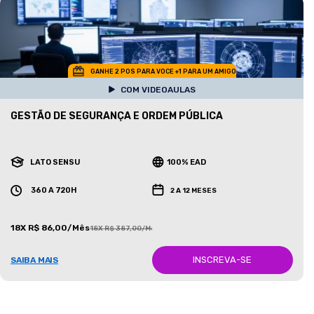
GANHE 2 POS PARA VOCE +1 PARA UM AMIGO
COM VIDEOAULAS
GESTÃO DE SEGURANÇA E ORDEM PÚBLICA
LATO SENSU
100% EAD
360 A 720H
2 A 12 MESES
18X R$ 86,00/Mês
18X R$ 387,00/Mês
INSCREVA-SE
SAIBA MAIS