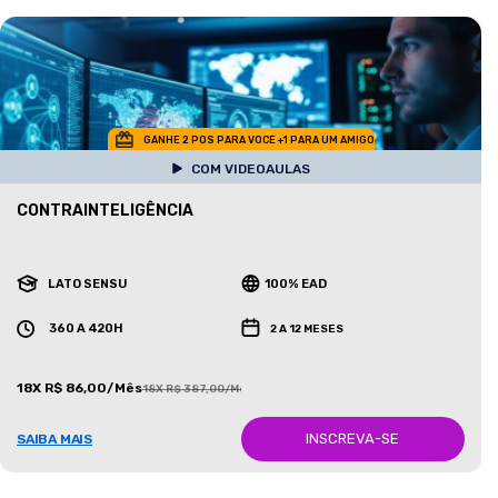
GANHE 2 POS PARA VOCE +1 PARA UM AMIGO
COM VIDEOAULAS
CONTRAINTELIGÊNCIA
LATO SENSU
100% EAD
360 A 420H
2 A 12 MESES
18X R$ 86,00/Mês
18X R$ 387,00/Mês
INSCREVA-SE
SAIBA MAIS