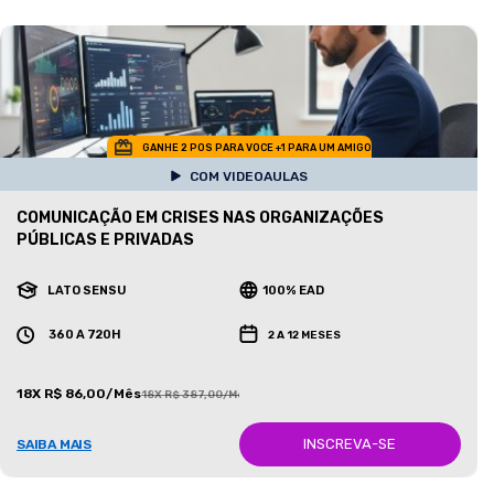
GANHE 2 POS PARA VOCE +1 PARA UM AMIGO
COM VIDEOAULAS
COMUNICAÇÃO EM CRISES NAS ORGANIZAÇÕES
PÚBLICAS E PRIVADAS
LATO SENSU
100% EAD
360 A 720H
2 A 12 MESES
18X R$ 86,00/Mês
18X R$ 387,00/Mês
INSCREVA-SE
SAIBA MAIS