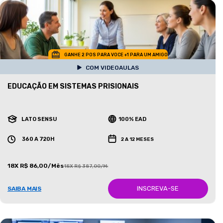
GANHE 2 POS PARA VOCE +1 PARA UM AMIGO
COM VIDEOAULAS
EDUCAÇÃO EM SISTEMAS PRISIONAIS
LATO SENSU
100% EAD
360 A 720H
2 A 12 MESES
18X R$ 86,00/Mês
18X R$ 387,00/Mês
INSCREVA-SE
SAIBA MAIS